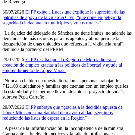
de Revenga
30/07/2026
El PP exige a Lucas que explique la supresión de las
patrullas de apoyo de la Guardia Civil, “que pone en peligro la
seguridad ciudadana en municipios y zonas rurales”
“La dejadez del delegado de Sánchez no tiene límites: no atiende las
demandas de más recursos para los agentes y ahora permite la
desaparición de unas unidades que refuerzan la vigilancia rural”,
denuncia la portavoz del PPRM
29/07/2026
El PP resalta que “la Región de Murcia lidera la
creación de empleo gracias a las políticas de libertad y ayuda al
emprendimiento de López Miras”
“Nunca ha habido en nuestra tierra tantas personas trabajando:
742.100 ciudadanos y familias que cuentan con un empleo que les
da estabilidad y les permite llevar adelante su proyecto de vida”,
subraya Pepa Carreño
28/07/2026
El PP subraya que “gracias a la decidida apuesta de
López Miras por una Sanidad de mayor calidad, seguimos
reduciendo las listas de espera en la Región”
“A pesar de la infrafinanciación, la incompetencia de la ministra
García ante la huelga de médicos y la falta de profesionales