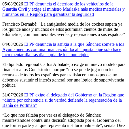
05/08/2026
El PP denuncia el deterioro de los vehículos de la
Guardia Civil y exige al ministro Marlaska más medios materiales y
humanos en la Región para garantizar la seguridad
Francisco Bernabé: "La antigüedad media de los coches supera ya
los quince años y muchos de ellos acumulan cientos de miles de
kilómetros, con innumerables averías y reparaciones a sus espaldas"
04/08/2026
El PP denuncia la asfixia a la que Sánchez somete a los
Ayuntamientos con una financiación local “injusta” que solo hace
incrementar día tras día la púa de los municipios
El diputado regional Carlos Albaladejo exige un nuevo modelo para
financiar a los Consistorios porque “no se puede jugar con los
recursos de todos los españoles para satisfacer a unos pocos; no
debemos sustituir el interés general por una lógica de supervivencia
política”
31/07/2026
El PP exige al delegado del Gobierno en la Región que
“dimita por coherencia si de verdad defiende la regeneración de la
Bahía de Portmán”
“Lo que nos faltaba por ver es al delegado de Sánchez
manifestándose contra una decisión adoptada por el Gobierno del
que forma parte y al que representa institucionalmente”, señala Díez