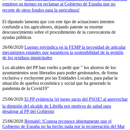
empleen su tiempo en reclamar al Gobierno de España que no
recorte de otros fondos para la agricultura!
El diputado lamenta que con este tipo de actuaciones intenten
confundir a los agricultores, dejando patente su enorme
desconocimiento sobre el procedimiento de la convocatoria de
ayudas públicas
26/06/2020
Luengo reivindica en la FEMP la necesidad de articular
mecanismos estatales que garanticen la sostenibilidad de la gestión
de los residuos municipales
Los alcaldes del PP han vuelto a pedir que " los ahorros de los
ayuntamientos sean liberados para poder gestionarlos, de forma
exclusiva y excluyente por las Entidades Locales, para paliar la
situación de quiebra económica y social que ha generado la
pandemia de la Covid19"
25/06/2020
El PP evidencia !el juego sucio del PSOE! al aprovechar
la dimisión del alcalde de Librilla por motivos de salud para
desalojar al PP del Gobierno
25/06/2020
Bernabé: !Conesa reconoce abiertamente que el
Gobierno de España no ha hecho nada por la recuperación del Mar