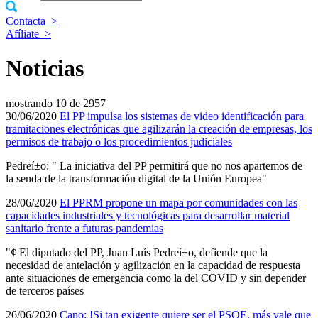
Contacta
>
Afíliate
>
Noticias
mostrando
10 de 2957
30/06/2020
El PP impulsa los sistemas de video identificación para
tramitaciones electrónicas que agilizarán la creación de empresas, los
permisos de trabajo o los procedimientos judiciales
Pedreí±o: " La iniciativa del PP permitirá que no nos apartemos de
la senda de la transformación digital de la Unión Europea"
28/06/2020
El PPRM propone un mapa por comunidades con las
capacidades industriales y tecnológicas para desarrollar material
sanitario frente a futuras pandemias
"¢ El diputado del PP, Juan Luí­s Pedreí±o, defiende que la
necesidad de antelación y agilización en la capacidad de respuesta
ante situaciones de emergencia como la del COVID y sin depender
de terceros paí­ses
26/06/2020
Cano: !Si tan exigente quiere ser el PSOE, más vale que