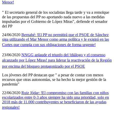
Menor!
" El secretario general de los socialistas llega tarde y va a remolque
de las propuestas del PP no aportando nada nuevo a las medidas
impulsadas por el Gobierno de López Miras", defiende el senador
del PP
24/06/2020
Bernabé: !El PP no permitirá que el PSOE de Sánchez
siga utilizando el Mar Menor como arma polí­tica y le exigirá en las
Cortes que cumpla con sus obligaciones de forma urgente!
23/06/2020
NNGG aplaude el triunfo del !diálogo y el consenso
alcanzado por López Miras! para liderar la reactivación de la Región
por encima del bloqueo protagonizado por el PSOE
Los jóvenes del PP destacan que " a pesar de contar con menos
recursos que otras autonomí­as, se ha hecho la mejor gestión de la
pandemia"
22/06/2020
Ruiz Jódar: !El compromiso con las familias con niños
escolarizados entre 0-3 años siempre ha sido una prioridad, solo en
2018 más de 11.000 contribuyentes se beneficiaron de las ayudas
regionales!