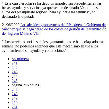
" Este curso escolar se ha dado un impulso sin precedentes en las
becas, ayudas y servicios, ya que se han destinado 30 millones de
euros del presupuesto regional para ayudar a las familias", ha
declarado la diputada
21/06/2020
Los alcaldes y portavoces del PP exigen al Gobierno de
Sánchez que se haga cargo de los costes de gestión de la tramitación
del Ingreso Mí­nimo Vital
" Los servicios sociales de los ayuntamientos se han colapsado esta
semana; no podemos entender que este mecanismo llegue a los
ayuntamientos sin ayudas y concreciones"
<< primera
241
242
243
244
245
página 246 de 296
247
248
249
250
251