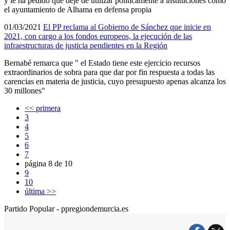
y le ha pedido que deje de utilizar polí­ticamente a instituciones como
el ayuntamiento de Alhama en defensa propia
01/03/2021
El PP reclama al Gobierno de Sánchez que inicie en
2021, con cargo a los fondos europeos, la ejecución de las
infraestructuras de justicia pendientes en la Región
Bernabé remarca que " el Estado tiene este ejercicio recursos
extraordinarios de sobra para que dar por fin respuesta a todas las
carencias en materia de justicia, cuyo presupuesto apenas alcanza los
30 millones"
<< primera
3
4
5
6
7
página 8 de 10
9
10
última >>
Partido Popular - ppregiondemurcia.es