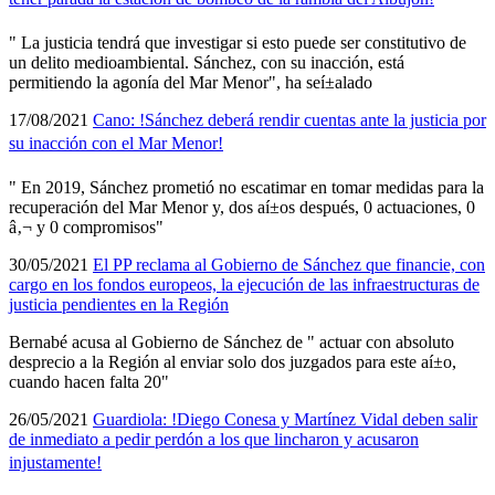
" La justicia tendrá que investigar si esto puede ser constitutivo de
un delito medioambiental. Sánchez, con su inacción, está
permitiendo la agoní­a del Mar Menor", ha seí±alado
17/08/2021
Cano: !Sánchez deberá rendir cuentas ante la justicia por
su inacción con el Mar Menor!
" En 2019, Sánchez prometió no escatimar en tomar medidas para la
recuperación del Mar Menor y, dos aí±os después, 0 actuaciones, 0
â‚¬ y 0 compromisos"
30/05/2021
El PP reclama al Gobierno de Sánchez que financie, con
cargo en los fondos europeos, la ejecución de las infraestructuras de
justicia pendientes en la Región
Bernabé acusa al Gobierno de Sánchez de " actuar con absoluto
desprecio a la Región al enviar solo dos juzgados para este aí±o,
cuando hacen falta 20"
26/05/2021
Guardiola: !Diego Conesa y Martí­nez Vidal deben salir
de inmediato a pedir perdón a los que lincharon y acusaron
injustamente!