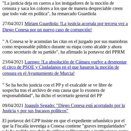
"La justicia deja en cueros a los instigadores de la moción de
censura y saca los colores a los que de manera despreciable creen
que todo vale en polí­tica", ha remarcado Guardiola
27/04/2021
Miriam Guardiola: !La justicia acorrala por tercera vez a
Diego Conesa por un nuevo caso de corrupción!
" A Conesa se le acumulan las citas en el juzgado por sus maniobras
como responsable público durante su etapa como alcalde y ahora
como secretario de su partido", ha afirmado la portavoz del PPRM
23/04/2021
Luengo: !La absolución de Cámara vuelve a desmontar
el circo de PSOE y Ciudadanos en el que basaron la moción de
censura en el Ayuntamiento de Murcia!
" Se ha hecho justicia con el PP y el exalcalde se ve libre de
sospecha tras el archivo de esta causa que lo exonera de
responsabilidad", ha dicho el secretario general del PP
09/04/2021
Joaquí­n Segado: "Diego Conesa está acorralado por la
Justicia y por sus fracasos polí­ticos"
El portavoz del GPP insiste en que el expediente urbaní­stico por el
que la Fiscalí­a investiga a Conesa contiene "graves irregularidades"