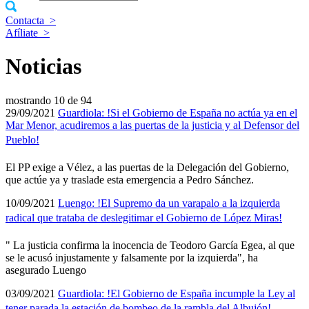
Contacta
>
Afíliate
>
Noticias
mostrando
10 de 94
29/09/2021
Guardiola: !Si el Gobierno de España no actúa ya en el
Mar Menor, acudiremos a las puertas de la justicia y al Defensor del
Pueblo!
El PP exige a Vélez, a las puertas de la Delegación del Gobierno,
que actúe ya y traslade esta emergencia a Pedro Sánchez.
10/09/2021
Luengo: !El Supremo da un varapalo a la izquierda
radical que trataba de deslegitimar el Gobierno de López Miras!
" La justicia confirma la inocencia de Teodoro Garcí­a Egea, al que
se le acusó injustamente y falsamente por la izquierda", ha
asegurado Luengo
03/09/2021
Guardiola: !El Gobierno de España incumple la Ley al
tener parada la estación de bombeo de la rambla del Albujón!