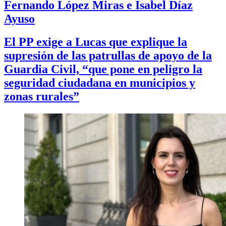
Fernando López Miras e Isabel Díaz
Ayuso
El PP exige a Lucas que explique la
supresión de las patrullas de apoyo de la
Guardia Civil, “que pone en peligro la
seguridad ciudadana en municipios y
zonas rurales”