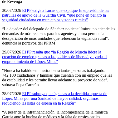
de Revenga
30/07/2026
El PP exige a Lucas que explique la supresión de las
patrullas de apoyo de la Guardia Civil, “que pone en peligro la
seguridad ciudadana en municipios y zonas rurales”
“La dejadez del delegado de Sánchez no tiene límites: no atiende las
demandas de más recursos para los agentes y ahora permite la
desaparición de unas unidades que refuerzan la vigilancia rural”,
denuncia la portavoz del PPRM
29/07/2026
El PP resalta que “la Región de Murcia lidera la
creación de empleo gracias a las políticas de libertad y ayuda al
emprendimiento de López Miras”
“Nunca ha habido en nuestra tierra tantas personas trabajando:
742.100 ciudadanos y familias que cuentan con un empleo que les
da estabilidad y les permite llevar adelante su proyecto de vida”,
subraya Pepa Carreño
28/07/2026
El PP subraya que “gracias a la decidida apuesta de
López Miras por una Sanidad de mayor calidad, seguimos
reduciendo las listas de espera en la Región”
“A pesar de la infrafinanciación, la incompetencia de la ministra
García ante la huelga de médicos y la falta de profesionales