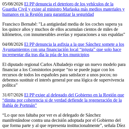
05/08/2026
El PP denuncia el deterioro de los vehículos de la
Guardia Civil y exige al ministro Marlaska más medios materiales y
humanos en la Región para garantizar la seguridad
Francisco Bernabé: "La antigüedad media de los coches supera ya
los quince años y muchos de ellos acumulan cientos de miles de
kilómetros, con innumerables averías y reparaciones a sus espaldas"
04/08/2026
El PP denuncia la asfixia a la que Sánchez somete a los
Ayuntamientos con una financiación local “injusta” que solo hace
incrementar día tras día la púa de los municipios
El diputado regional Carlos Albaladejo exige un nuevo modelo para
financiar a los Consistorios porque “no se puede jugar con los
recursos de todos los españoles para satisfacer a unos pocos; no
debemos sustituir el interés general por una lógica de supervivencia
política”
31/07/2026
El PP exige al delegado del Gobierno en la Región que
“dimita por coherencia si de verdad defiende la regeneración de la
Bahía de Portmán”
“Lo que nos faltaba por ver es al delegado de Sánchez
manifestándose contra una decisión adoptada por el Gobierno del
que forma parte y al que representa institucionalmente”, señala Díez