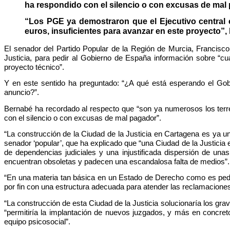
ha respondido con el silencio o con excusas de mal
“Los PGE ya demostraron que el Ejecutivo central ca
euros, insuficientes para avanzar en este proyecto”,
El senador del Partido Popular de la Región de Murcia, Francisc
Justicia, para pedir al Gobierno de España información sobre “cuá
proyecto técnico”.
Y en este sentido ha preguntado: “¿A qué está esperando el Gob
anuncio?”.
Bernabé ha recordado al respecto que “son ya numerosos los terr
con el silencio o con excusas de mal pagador”.
“La construcción de la Ciudad de la Justicia en Cartagena es ya u
senador ‘popular’, que ha explicado que “una Ciudad de la Justicia
de dependencias judiciales y una injustificada dispersión de u
encuentran obsoletas y padecen una escandalosa falta de medios”. “
“En una materia tan básica en un Estado de Derecho como es pedir 
por fin con una estructura adecuada para atender las reclamacione
“La construcción de esta Ciudad de la Justicia solucionaría los gr
“permitiría la implantación de nuevos juzgados, y más en concret
equipo psicosocial”.