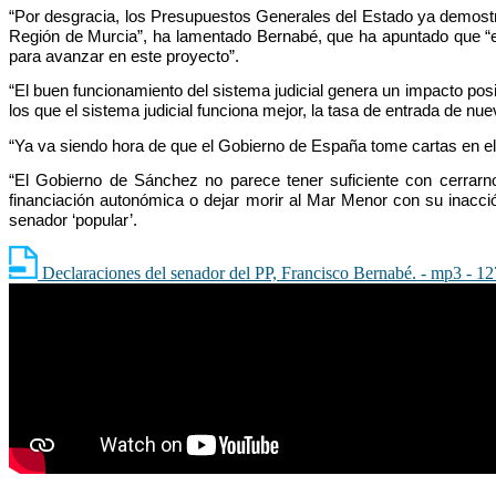
“Por desgracia, los Presupuestos Generales del Estado ya demostra
Región de Murcia”, ha lamentado Bernabé, que ha apuntado que “en 
para avanzar en este proyecto”.
“El buen funcionamiento del sistema judicial genera un impacto pos
los que el sistema judicial funciona mejor, la tasa de entrada de
“Ya va siendo hora de que el Gobierno de España tome cartas en e
“El Gobierno de Sánchez no parece tener suficiente con cerrarnos
financiación autonómica o dejar morir al Mar Menor con su inacció
senador ‘popular’.
Declaraciones del senador del PP, Francisco Bernabé. - mp3 - 1