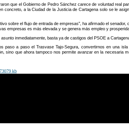
ron que el Gobierno de Pedro Sánchez carece de voluntad real para ej
concreto, a la Ciudad de la Justicia de Cartagena solo se le asigna
itivo sobre el flujo de entrada de empresas”, ha afirmado el senador,
 nuevas empresas es más elevada y se genera más empleo y prosperida
l asunto inmediatamente, basta ya de castigos del PSOE a Cartagena
 paso a paso el Trasvase Tajo-Segura, convertirnos en una isla fe
n, sino que ahora tampoco nos permite avanzar en la necesaria mejo
273079 kb