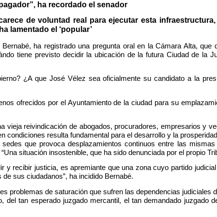
 pagador”, ha recordado el senador
rece de voluntad real para ejecutar esta infraestructura,
 ha lamentado el ‘popular’
o Bernabé, ha registrado una pregunta oral en la Cámara Alta, que 
ndo tiene previsto decidir la ubicación de la futura Ciudad de la 
ierno? ¿A que José Vélez sea oficialmente su candidato a la pre
enos ofrecidos por el Ayuntamiento de la ciudad para su emplazami
na vieja reivindicación de abogados, procuradores, empresarios y vec
 en condiciones resulta fundamental para el desarrollo y la prosperid
nas sedes que provoca desplazamientos continuos entre las mismas
Una situación insostenible, que ha sido denunciada por el propio Trib
y recibir justicia, es apremiante que una zona cuyo partido judicia
s de sus ciudadanos”, ha incidido Bernabé.
aves problemas de saturación que sufren las dependencias judiciales 
o, del tan esperado juzgado mercantil, el tan demandado juzgado de