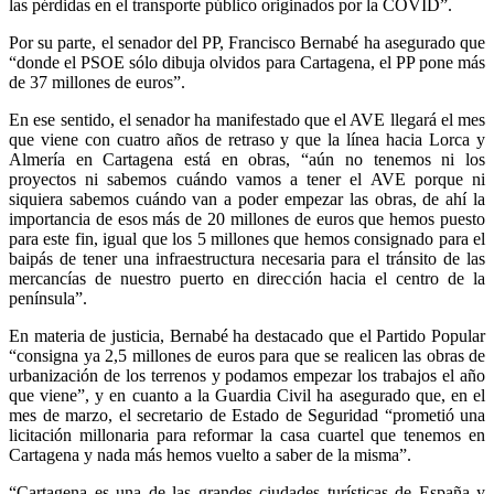
las pérdidas en el transporte público originados por la COVID”.
Por su parte, el senador del PP, Francisco Bernabé ha asegurado que
“donde el PSOE sólo dibuja olvidos para Cartagena, el PP pone más
de 37 millones de euros”.
En ese sentido, el senador ha manifestado que el AVE llegará el mes
que viene con cuatro años de retraso y que la línea hacia Lorca y
Almería en Cartagena está en obras, “aún no tenemos ni los
proyectos ni sabemos cuándo vamos a tener el AVE porque ni
siquiera sabemos cuándo van a poder empezar las obras, de ahí la
importancia de esos más de 20 millones de euros que hemos puesto
para este fin, igual que los 5 millones que hemos consignado para el
baipás de tener una infraestructura necesaria para el tránsito de las
mercancías de nuestro puerto en dirección hacia el centro de la
península”.
En materia de justicia, Bernabé ha destacado que el Partido Popular
“consigna ya 2,5 millones de euros para que se realicen las obras de
urbanización de los terrenos y podamos empezar los trabajos el año
que viene”, y en cuanto a la Guardia Civil ha asegurado que, en el
mes de marzo, el secretario de Estado de Seguridad “prometió una
licitación millonaria para reformar la casa cuartel que tenemos en
Cartagena y nada más hemos vuelto a saber de la misma”.
“Cartagena es una de las grandes ciudades turísticas de España y