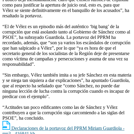
como para justificar la apertura de juicio oral, esto es, para que
Vélez se siente definitivamente en el banquillo de los acusados”, ha
resaltado la portavoz.
“El de Vélez es un episodio más del auténtico ‘big bang’ de la
corrupción que está asolando tanto al Gobierno de Sánchez como al
PSOE”, ha subrayado Guardiola. La portavoz del PPRM ha
recordado, además, que “son ya varios los escándalos de corrupción
que han salpicado a Vélez”, por lo que “ya es hora de que el
secretario general de los socialistas de la Región deje de presentarse
como víctima de campañas y persecuciones y asuma de una vez su
responsabilidad”.
“Sin embargo, Vélez también imita a su jefe Sánchez en esta materia
y se niega tan siquiera a dar explicaciones”, ha apuntado Guardiola,
que al respecto ha señalado que “como Sánchez, no puede dar
ninguna lección de lucha contra la corrupción cuando es incapaz de
predicar con el ejemplo”.
“Actitudes tan poco edificantes como las de Sánchez y Vélez
contribuyen a que la corrupción siga carcomiendo a las siglas del
PSOE”, ha concluido.
Declaraciones de la portavoz del PPRM Miriam Guardiola -
mp3 - 416841 kb