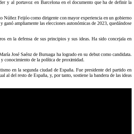
nder y al portavoz en Barcelona
en
el
documento
que
ha
de
definir
la
rto Núñez Feijóo
como
dirigente
con
mayor
experiencia
en
un
gobierno
ura y ganó ampliamente las elecciones autonómicas de 2023, quedándose
ros en la defensa
de
sus
principios
y
sus
ideas.
Ha
sido
concejala
en
 María José Saénz de Buruaga ha logrado en su debut como candidata.
 y conocimiento de la política de
proximidad.
ntismo en la segunda
ciudad
de
España. Fue
presidente del partido en
l al del resto de España, y, por tanto, sostiene la bandera de las ideas