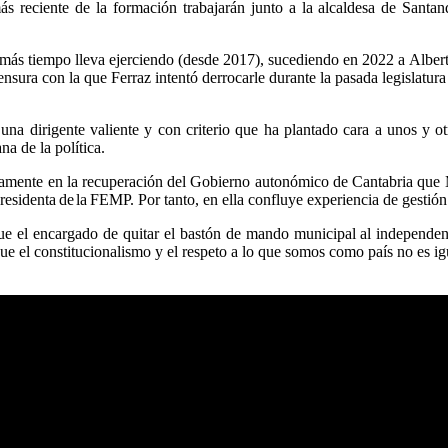
ás reciente de la formación trabajarán junto a la alcaldesa de Santa
e más tiempo lleva ejerciendo (desde 2017), sucediendo en 2022 a Albe
ensura con la que Ferraz intentó derrocarle durante la pasada legislat
una dirigente valiente y con criterio que ha plantado cara a unos y ot
na de la política.
vamente en la recuperación del Gobierno autonómico de Cantabria que
residenta
de
la
FEMP. Por tanto, en ella confluye experiencia de gestión
ue el encargado de quitar el bastón de mando municipal al independe
ue el constitucionalismo y el respeto a lo que somos como país no es igua