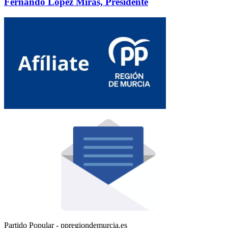
Fernando López Miras, Presidente
Partido Popular - ppregiondemurcia.es