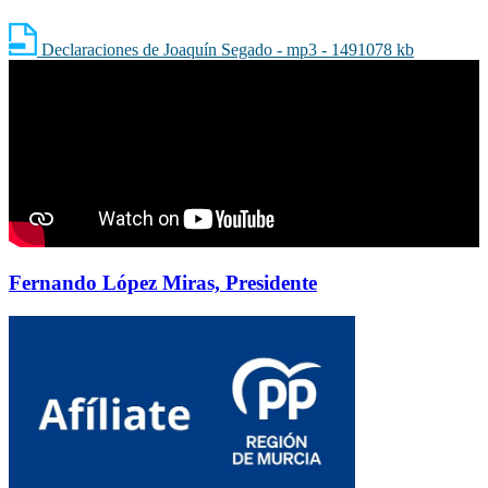
Declaraciones de Joaquín Segado - mp3 - 1491078 kb
Fernando López Miras, Presidente