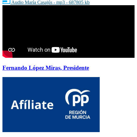
Audio María Casajús - mp3 - 687805 kb
Fernando López Miras, Presidente