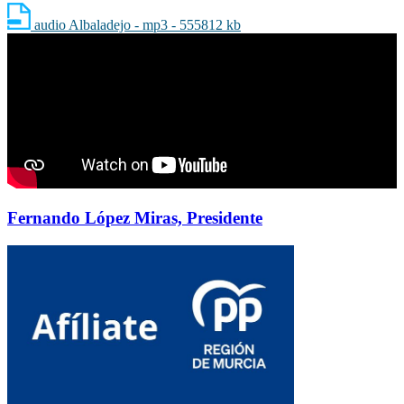
audio Albaladejo - mp3 - 555812 kb
Fernando López Miras, Presidente