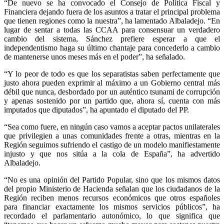
“De nuevo se ha convocado el Consejo de Política Fiscal y
Financiera dejando fuera de los asuntos a tratar el principal problema
que tienen regiones como la nuestra”, ha lamentado Albaladejo. “En
lugar de sentar a todas las CCAA para consensuar un verdadero
cambio del sistema, Sánchez prefiere esperar a que el
independentismo haga su último chantaje para concederlo a cambio
de mantenerse unos meses más en el poder”, ha señalado.
“Y lo peor de todo es que los separatistas saben perfectamente que
justo ahora pueden exprimir al máximo a un Gobierno central más
débil que nunca, desbordado por un auténtico tsunami de corrupción
y apenas sostenido por un partido que, ahora sí, cuenta con más
imputados que diputados”, ha apuntado el diputado del PP.
“Sea como fuere, en ningún caso vamos a aceptar pactos unilaterales
que privilegien a unas comunidades frente a otras, mientras en la
Región seguimos sufriendo el castigo de un modelo manifiestamente
injusto y que nos sitúa a la cola de España”, ha advertido
Albaladejo.
“No es una opinión del Partido Popular, sino que los mismos datos
del propio Ministerio de Hacienda señalan que los ciudadanos de la
Región reciben menos recursos económicos que otros españoles
para financiar exactamente los mismos servicios públicos”, ha
recordado el parlamentario autonómico, lo que significa que