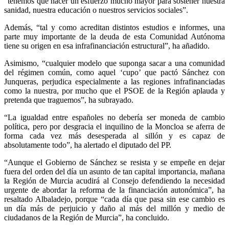
“tenemos que hacer un esfuerzo mucho mayor para sostener nuestra
sanidad, nuestra educación o nuestros servicios sociales”.
Además, “tal y como acreditan distintos estudios e informes, una
parte muy importante de la deuda de esta Comunidad Autónoma
tiene su origen en esa infrafinanciación estructural”, ha añadido.
Asimismo, “cualquier modelo que suponga sacar a una comunidad
del régimen común, como aquel ‘cupo’ que pactó Sánchez con
Junqueras, perjudica especialmente a las regiones infrafinanciadas
como la nuestra, por mucho que el PSOE de la Región aplauda y
pretenda que traguemos”, ha subrayado.
“La igualdad entre españoles no debería ser moneda de cambio
política, pero por desgracia el inquilino de la Moncloa se aferra de
forma cada vez más desesperada al sillón y es capaz de
absolutamente todo”, ha alertado el diputado del PP.
“Aunque el Gobierno de Sánchez se resista y se empeñe en dejar
fuera del orden del día un asunto de tan capital importancia, mañana
la Región de Murcia acudirá al Consejo defendiendo la necesidad
urgente de abordar la reforma de la financiación autonómica”, ha
resaltado Albaladejo, porque “cada día que pasa sin ese cambio es
un día más de perjuicio y daño al más del millón y medio de
ciudadanos de la Región de Murcia”, ha concluido.