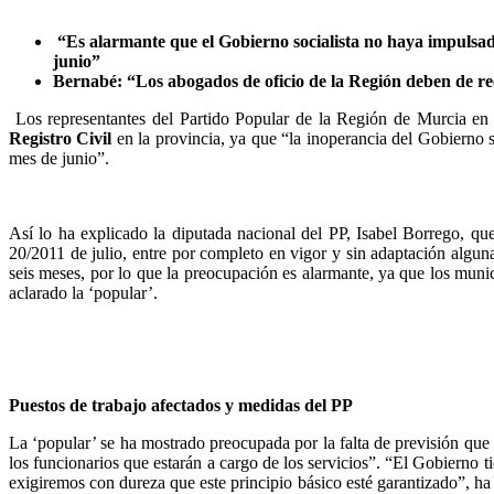
“Es alarmante que el Gobierno socialista no haya impulsad
junio”
Bernabé: “Los abogados de oficio de la Región deben de reci
Los representantes del Partido Popular de la Región de Murcia en
Registro Civil
en la provincia, ya que “la inoperancia del Gobierno 
mes de junio”.
Así lo ha explicado la diputada nacional del PP, Isabel Borrego, q
20/2011 de julio, entre por completo en vigor y sin adaptación alguna.
seis meses, por lo que la preocupación es alarmante, ya que los munic
aclarado la ‘popular’.
Puestos de trabajo afectados y medidas del PP
La ‘popular’ se ha mostrado preocupada por la falta de previsión que 
los funcionarios que estarán a cargo de los servicios”. “El Gobierno t
exigiremos con dureza que este principio básico esté garantizado”, h