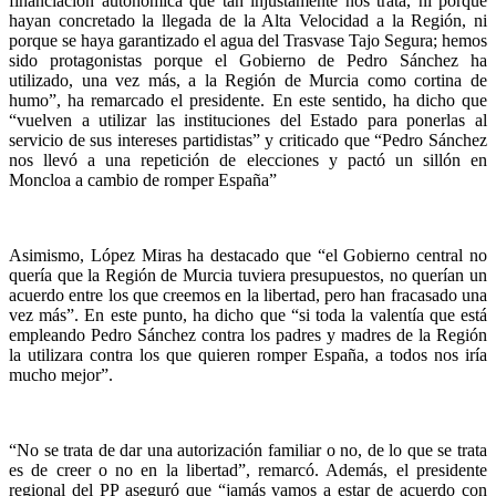
financiación autonómica que tan injustamente nos trata, ni porque
hayan concretado la llegada de la Alta Velocidad a la Región, ni
porque se haya garantizado el agua del Trasvase Tajo Segura; hemos
sido protagonistas porque el Gobierno de Pedro Sánchez ha
utilizado, una vez más, a la Región de Murcia como cortina de
humo”, ha remarcado el presidente. En este sentido, ha dicho que
“vuelven a utilizar las instituciones del Estado para ponerlas al
servicio de sus intereses partidistas” y criticado que “Pedro Sánchez
nos llevó a una repetición de elecciones y pactó un sillón en
Moncloa a cambio de romper España”
Asimismo, López Miras ha destacado que “el Gobierno central no
quería que la Región de Murcia tuviera presupuestos, no querían un
acuerdo entre los que creemos en la libertad, pero han fracasado una
vez más”. En este punto, ha dicho que “si toda la valentía que está
empleando Pedro Sánchez contra los padres y madres de la Región
la utilizara contra los que quieren romper España, a todos nos iría
mucho mejor”.
“No se trata de dar una autorización familiar o no, de lo que se trata
es de creer o no en la libertad”, remarcó. Además, el presidente
regional del PP aseguró que “jamás vamos a estar de acuerdo con