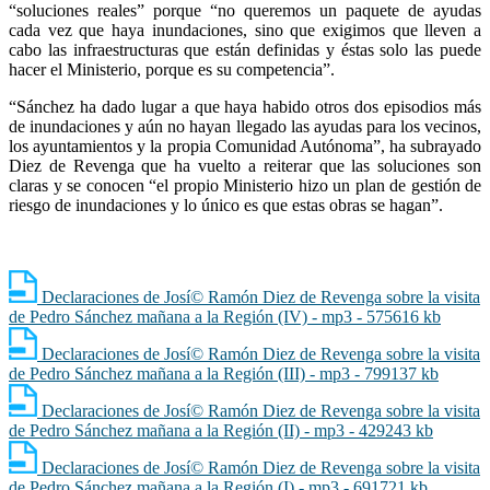
“soluciones reales” porque “no queremos un paquete de ayudas
cada vez que haya inundaciones, sino que exigimos que lleven a
cabo las infraestructuras que están definidas y éstas solo las puede
hacer el Ministerio, porque es su competencia”.
“Sánchez ha dado lugar a que haya habido otros dos episodios más
de inundaciones y aún no hayan llegado las ayudas para los vecinos,
los ayuntamientos y la propia Comunidad Autónoma”, ha subrayado
Diez de Revenga que ha vuelto a reiterar que las soluciones son
claras y se conocen “el propio Ministerio hizo un plan de gestión de
riesgo de inundaciones y lo único es que estas obras se hagan”.
Declaraciones de Josí© Ramón Diez de Revenga sobre la visita
de Pedro Sánchez mañana a la Región (IV) - mp3 - 575616 kb
Declaraciones de Josí© Ramón Diez de Revenga sobre la visita
de Pedro Sánchez mañana a la Región (III) - mp3 - 799137 kb
Declaraciones de Josí© Ramón Diez de Revenga sobre la visita
de Pedro Sánchez mañana a la Región (II) - mp3 - 429243 kb
Declaraciones de Josí© Ramón Diez de Revenga sobre la visita
de Pedro Sánchez mañana a la Región (I) - mp3 - 691721 kb