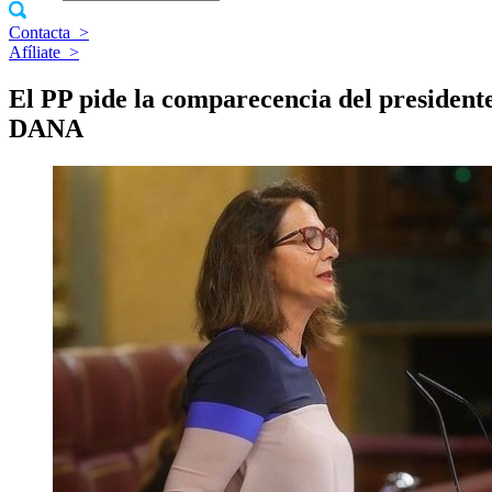
Contacta
>
Afíliate
>
El PP pide la comparecencia del presidente
DANA