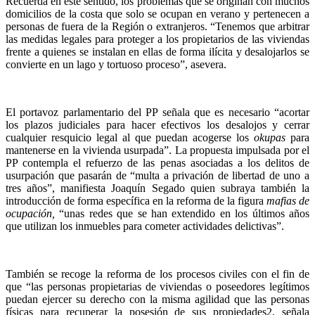
Recuerda en este sentido, los problemas que se originan con muchos
domicilios de la costa que solo se ocupan en verano y pertenecen a
personas de fuera de la Región o extranjeros. “Tenemos que arbitrar
las medidas legales para proteger a los propietarios de las viviendas
frente a quienes se instalan en ellas de forma ilícita y desalojarlos se
convierte en un lago y tortuoso proceso”, asevera.
El portavoz parlamentario del PP señala que es necesario “acortar
los plazos judiciales para hacer efectivos los desalojos y cerrar
cualquier resquicio legal al que puedan acogerse los
okupas
para
mantenerse en la vivienda usurpada”. La propuesta impulsada por el
PP contempla el refuerzo de las penas asociadas a los delitos de
usurpación que pasarán de “multa a privación de libertad de uno a
tres años”, manifiesta Joaquín Segado quien subraya también la
introducción de forma específica en la reforma de la figura
mafias de
ocupación,
“unas redes que se han extendido en los últimos años
que utilizan los inmuebles para cometer actividades delictivas”.
También se recoge la reforma de los procesos civiles con el fin de
que “las personas propietarias de viviendas o poseedores legítimos
puedan ejercer su derecho con la misma agilidad que las personas
físicas para recuperar la posesión de sus propiedades2, señala