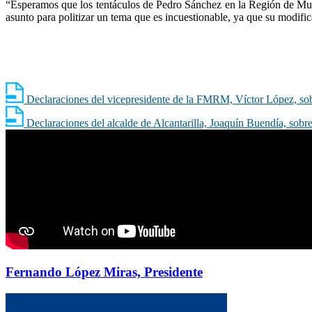
“Esperamos que los tentáculos de Pedro Sánchez en la Región de Murc
asunto para politizar un tema que es incuestionable, ya que su modifi
Declaraciones del vicepresidente de la FMRM, Ví­ctor López, sob
Declaraciones del alcalde de Alcantarilla, Joaquí­n Buendí­a, sob
Fernando López Miras, Presidente