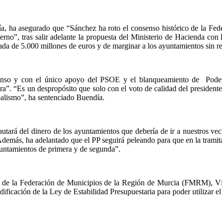
día, ha asegurado que “Sánchez ha roto el consenso histórico de la F
erno”, tras salir adelante la propuesta del Ministerio de Hacienda con 
da de 5.000 millones de euros y de marginar a los ayuntamientos sin 
enso y con el único apoyo del PSOE y el blanqueamiento de Podemo
ra”. “Es un despropósito que solo con el voto de calidad del presidente
ipalismo”, ha sentenciado Buendía.
autará del dinero de los ayuntamientos que debería de ir a nuestros vec
demás, ha adelantado que el PP seguirá peleando para que en la tramitaci
ayuntamientos de primera y de segunda”.
ente de la Federación de Municipios de la Región de Murcia (FMRM), Ví
ificación de la Ley de Estabilidad Presupuestaria para poder utilizar e