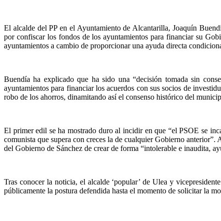
El alcalde del PP en el Ayuntamiento de Alcantarilla, Joaquín Buen
por confiscar los fondos de los ayuntamientos para financiar su Gobi
ayuntamientos a cambio de proporcionar una ayuda directa condiciona
Buendía ha explicado que ha sido una “decisión tomada sin cons
ayuntamientos para financiar los acuerdos con sus socios de investidu
robo de los ahorros, dinamitando así el consenso histórico del munic
El primer edil se ha mostrado duro al incidir en que “el PSOE se inc
comunista que supera con creces la de cualquier Gobierno anterior”. A
del Gobierno de Sánchez de crear de forma “intolerable e inaudita, 
Tras conocer la noticia, el alcalde ‘popular’ de Ulea y vicepresid
públicamente la postura defendida hasta el momento de solicitar la mod