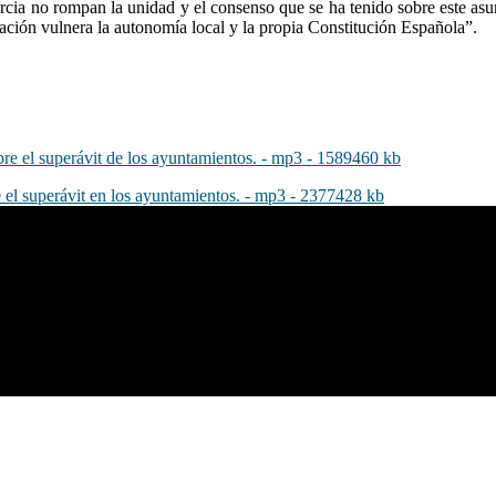
ia no rompan la unidad y el consenso que se ha tenido sobre este asu
cación vulnera la autonomía local y la propia Constitución Española”.
re el superávit de los ayuntamientos. - mp3 - 1589460 kb
re el superávit en los ayuntamientos. - mp3 - 2377428 kb