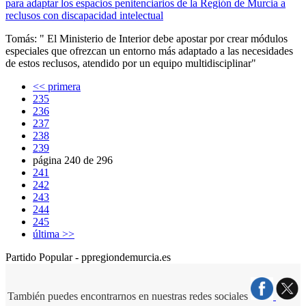
para adaptar los espacios penitenciarios de la Región de Murcia a
reclusos con discapacidad intelectual
Tomás: " El Ministerio de Interior debe apostar por crear módulos
especiales que ofrezcan un entorno más adaptado a las necesidades
de estos reclusos, atendido por un equipo multidisciplinar"
<< primera
235
236
237
238
239
página 240 de 296
241
242
243
244
245
última >>
Partido Popular - ppregiondemurcia.es
También puedes encontrarnos en nuestras redes sociales