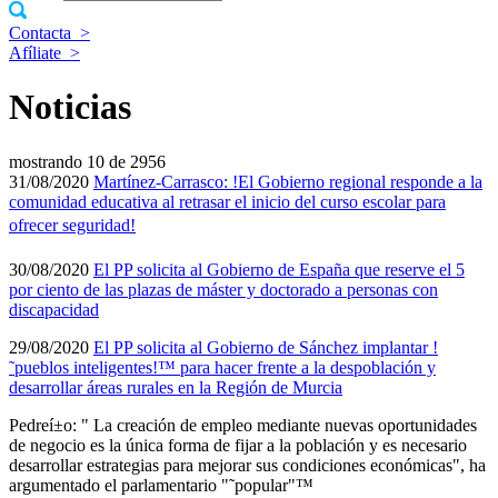
Contacta
>
Afíliate
>
Noticias
mostrando
10 de 2956
31/08/2020
Martí­nez-Carrasco: !El Gobierno regional responde a la
comunidad educativa al retrasar el inicio del curso escolar para
ofrecer seguridad!
30/08/2020
El PP solicita al Gobierno de España que reserve el 5
por ciento de las plazas de máster y doctorado a personas con
discapacidad
29/08/2020
El PP solicita al Gobierno de Sánchez implantar !
˜pueblos inteligentes!™ para hacer frente a la despoblación y
desarrollar áreas rurales en la Región de Murcia
Pedreí±o: " La creación de empleo mediante nuevas oportunidades
de negocio es la única forma de fijar a la población y es necesario
desarrollar estrategias para mejorar sus condiciones económicas", ha
argumentado el parlamentario "˜popular"™