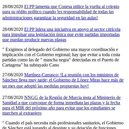
28/08/2020
El PP lamenta que Conesa utilice la vuelta al colegio
para su rédito polí­tico cuando !es responsabilidad de todas las
administraciones garantizar la seguridad en las aulas!
28/08/2020
El PP lidera una iniciativa en apoyo al sector citrí­cola
para impulsar una legislación única que evite partidas importadas
que puedan producir nuevas plagas
" Exigimos al delegado del Gobierno una mayor coordinación e
implicación con el Gobierno regional; hay que evitar a toda costa
partidas como las de " mancha negra" detectadas en el Puerto de
Cartagena" ha subrayado Cano
27/08/2020
Martí­nez-Carrasco: !La reunión con los ministros de
Sánchez llega muy tarde; el Gobierno de López Miras hace más de
un mes que adoptó las medidas propuestas hoy!
27/08/2020
NNGG de la Región de Murcia insta al Ministerio de
Sanidad a que convoque de forma inmediata las plazas y la fecha
para el MIR del próximo año para evitar que los estudiantes se
marchen al extranjero
" Cuando el paí­s necesita más profesionales sanitarios, el Gobierno
de Sánchez está jugando al despiste y su dejación de funciones