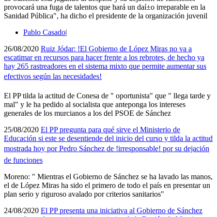
provocará una fuga de talentos que hará un daí±o irreparable en la
Sanidad Pública", ha dicho el presidente de la organización juvenil
Pablo Casado
|
26/08/2020
Ruiz Jódar: !El Gobierno de López Miras no va a
escatimar en recursos para hacer frente a los rebrotes, de hecho ya
hay 265 rastreadores en el sistema mixto que permite aumentar sus
efectivos según las necesidades!
El PP tilda la actitud de Conesa de " oportunista" que " llega tarde y
mal" y le ha pedido al socialista que anteponga los intereses
generales de los murcianos a los del PSOE de Sánchez
25/08/2020
El PP pregunta para qué sirve el Ministerio de
Educación si este se desentiende del inicio del curso y tilda la actitud
mostrada hoy por Pedro Sánchez de !irresponsable! por su dejación
de funciones
Moreno: " Mientras el Gobierno de Sánchez se ha lavado las manos,
el de López Miras ha sido el primero de todo el paí­s en presentar un
plan serio y riguroso avalado por criterios sanitarios"
24/08/2020
El PP presenta una iniciativa al Gobierno de Sánchez