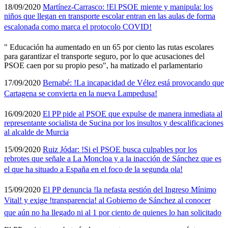
18/09/2020
Martí­nez-Carrasco: !El PSOE miente y manipula: los
niños que llegan en transporte escolar entran en las aulas de forma
escalonada como marca el protocolo COVID!
" Educación ha aumentado en un 65 por ciento las rutas escolares
para garantizar el transporte seguro, por lo que acusaciones del
PSOE caen por su propio peso", ha matizado el parlamentario
17/09/2020
Bernabé: !La incapacidad de Vélez está provocando que
Cartagena se convierta en la nueva Lampedusa!
16/09/2020
El PP pide al PSOE que expulse de manera inmediata al
representante socialista de Sucina por los insultos y descalificaciones
al alcalde de Murcia
15/09/2020
Ruiz Jódar: !Si el PSOE busca culpables por los
rebrotes que señale a La Moncloa y a la inacción de Sánchez que es
el que ha situado a España en el foco de la segunda ola!
15/09/2020
El PP denuncia !la nefasta gestión del Ingreso Mí­nimo
Vital! y exige !transparencia! al Gobierno de Sánchez al conocer
que aún no ha llegado ni al 1 por ciento de quienes lo han solicitado