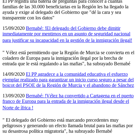
El PP registra una baterí­a de preguntas para conocer a cuántas
familias de las 30.000 beneficiarias en la Región les ha llegado la
ayuda y exige al delegado del Gobierno que "dé la cara y sea
transparente con los datos"
15/09/2020
Bernabé: !El delegado del Gobierno debe dimitir
inmediatamente por mentirnos en un asunto de seguridad nacional
para justificar su incapacidad en la gestión de la inmigración ilegal!
" Vélez está permitiendo que la Región de Murcia se convierta en el
coladero de Europa para la inmigración ilegal por la brecha de
entrada que le está regalando a las mafias", ha subrayado Bernabé
14/09/2020
El PP agradece a la comunidad educativa el esfuerzo
ejemplar realizado para garantizar un inicio curso seguro a pesar del
boicot del PSOE de la Región de Murcia y el abandono de Sánchez
13/09/2020
Bernabé: !Vélez ha convertido a Cartagena en el puerto
franco de Europa para la entrada de la inmigración ilegal desde el
Norte de ífrica !
" El delegado del Gobierno está marcando precedentes muy
peligrosos y generando un efecto llamada brutal para las mafias por
su desastrosa polí­tica migratoria", ha subrayado Bernabé