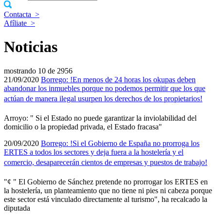
Contacta
>
Afíliate
>
Noticias
mostrando
10 de 2956
21/09/2020
Borrego: !En menos de 24 horas los okupas deben
abandonar los inmuebles porque no podemos permitir que los que
actúan de manera ilegal usurpen los derechos de los propietarios!
Arroyo: " Si el Estado no puede garantizar la inviolabilidad del
domicilio o la propiedad privada, el Estado fracasa"
20/09/2020
Borrego: !Si el Gobierno de España no prorroga los
ERTES a todos los sectores y deja fuera a la hostelerí­a y el
comercio, desaparecerán cientos de empresas y puestos de trabajo!
"¢ " El Gobierno de Sánchez pretende no prorrogar los ERTES en
la hostelerí­a, un planteamiento que no tiene ni pies ni cabeza porque
este sector está vinculado directamente al turismo", ha recalcado la
diputada