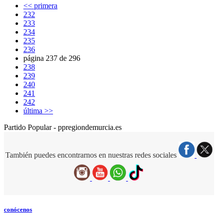
<< primera
232
233
234
235
236
página 237 de 296
238
239
240
241
242
última >>
Partido Popular - ppregiondemurcia.es
También puedes encontrarnos en nuestras redes sociales
conócenos